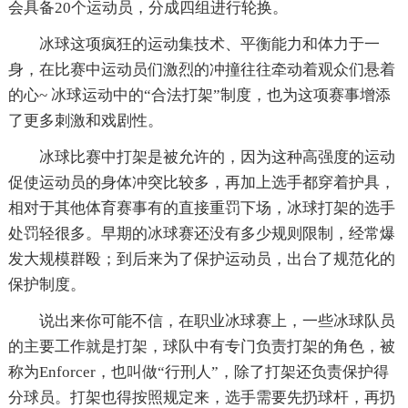
会具备20个运动员，分成四组进行轮换。
冰球这项疯狂的运动集技术、平衡能力和体力于一
身，在比赛中运动员们激烈的冲撞往往牵动着观众们悬着
的心~ 冰球运动中的“合法打架”制度，也为这项赛事增添
了更多刺激和戏剧性。
冰球比赛中打架是被允许的，因为这种高强度的运动
促使运动员的身体冲突比较多，再加上选手都穿着护具，
相对于其他体育赛事有的直接重罚下场，冰球打架的选手
处罚轻很多。早期的冰球赛还没有多少规则限制，经常爆
发大规模群殴；到后来为了保护运动员，出台了规范化的
保护制度。
说出来你可能不信，在职业冰球赛上，一些冰球队员
的主要工作就是打架，球队中有专门负责打架的角色，被
称为Enforcer，也叫做“行刑人”，除了打架还负责保护得
分球员。打架也得按照规定来，选手需要先扔球杆，再扔