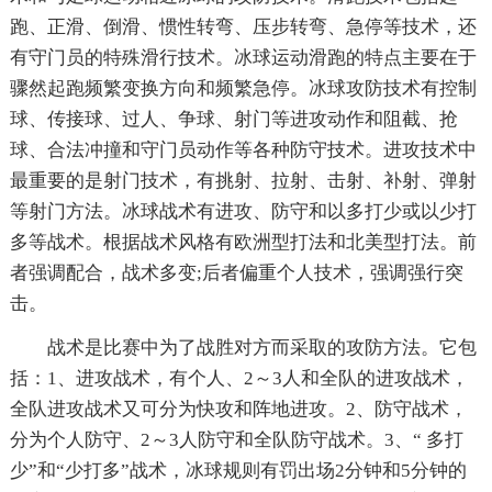
跑、正滑、倒滑、惯性转弯、压步转弯、急停等技术，还
有守门员的特殊滑行技术。冰球运动滑跑的特点主要在于
骤然起跑频繁变换方向和频繁急停。冰球攻防技术有控制
球、传接球、过人、争球、射门等进攻动作和阻截、抢
球、合法冲撞和守门员动作等各种防守技术。进攻技术中
最重要的是射门技术，有挑射、拉射、击射、补射、弹射
等射门方法。冰球战术有进攻、防守和以多打少或以少打
多等战术。根据战术风格有欧洲型打法和北美型打法。前
者强调配合，战术多变;后者偏重个人技术，强调强行突
击。
战术是比赛中为了战胜对方而采取的攻防方法。它包
括：1、进攻战术，有个人、2～3人和全队的进攻战术，
全队进攻战术又可分为快攻和阵地进攻。2、防守战术，
分为个人防守、2～3人防守和全队防守战术。3、“ 多打
少”和“少打多”战术，冰球规则有罚出场2分钟和5分钟的