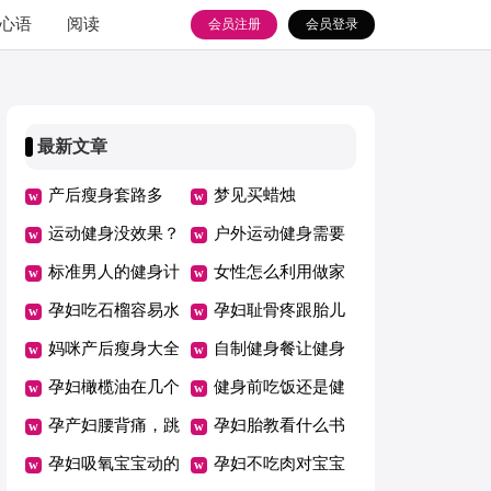
心语
阅读
会员注册
会员登录
最新文章
产后瘦身套路多
梦见买蜡烛
方法错误越减越肥
运动健身没效果？
户外运动健身需要
看看别人是怎么做
标准男人的健身计
注意什么
女性怎么利用做家
的
划
孕妇吃石榴容易水
务健身
孕妇耻骨疼跟胎儿
肿吗
妈咪产后瘦身大全
入盆有关吗
自制健身餐让健身
饮食篇
孕妇橄榄油在几个
事半功倍
健身前吃饭还是健
月的时候开始用
孕产妇腰背痛，跳
身后吃饭
孕妇胎教看什么书
健身操可有效防止
孕妇吸氧宝宝动的
孕妇不吃肉对宝宝