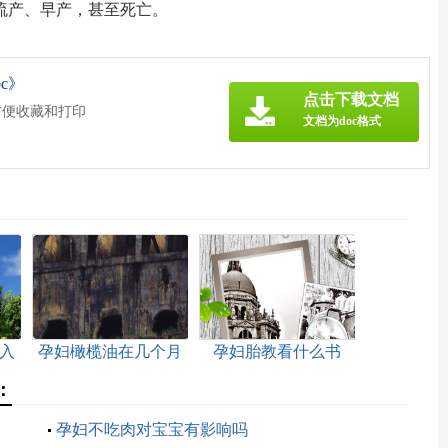
流产、早产，甚至死亡。
c》
点击下载文档
方便收藏和打印
文档为doc格式
入
孕妇橄榄油在几个月
孕妇胎教看什么书
的时候开始用
：
孕妇不吃肉对宝宝有影响吗