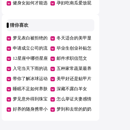
厉害怎么回事
健身女如何才能选
有影响吗
孕妇吃南瓜爱放屁
对健身房
吗
猜你喜欢
梦见表白被拒绝的
冬天适合的美甲显
人
申请成立公司的流
手白
毕业生创业补贴怎
程
12星座中哪些星座
么申请
邮件求职信范文
吵架最厉害
入宅当天下雨的说
五种家常蔬菜最养
法
带你了解冰球运动
胃
美甲好还是贴甲片
睡眠不足如何养肤
好
深藏不露白羊女
梦见意外得到珠宝
怎么举证夫妻感情
好养的随身携带小
破裂分居
梦到和去世的奶奶
宠物便宜
拥抱