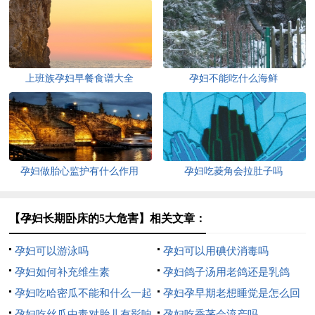
上班族孕妇早餐食谱大全
孕妇不能吃什么海鲜
孕妇做胎心监护有什么作用
孕妇吃菱角会拉肚子吗
【孕妇长期卧床的5大危害】相关文章：
孕妇可以游泳吗
孕妇可以用碘伏消毒吗
孕妇如何补充维生素
孕妇鸽子汤用老鸽还是乳鸽
孕妇吃哈密瓜不能和什么一起
孕妇孕早期老想睡觉是怎么回
吃
孕妇吃丝瓜中毒对胎儿有影响
事
孕妇吃香茅会流产吗