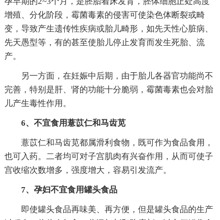
孕早期的2~3个月，是胚胎着床发育，胚体细胞正处高度
增殖、分化阶段，霉菌毒素的侵害可使染色体断裂或畸
变，导致产生遗传性疾病或胎儿畸形，如先天性心脏病、
先天愚型等，有的甚至使胎儿停止发育而发生死胎、流
产。
另一方面，在妊娠中后期，由于胎儿各器官功能尚不
完善，特别是肝、肾的功能十分脆弱，霉菌毒素也会对胎
儿产生毒性作用。
6、不宜食用薏苡仁和马齿苋
薏苡仁和马齿苋都属滑利食物，既可作为食品食用，
也可入药。二者均可对子宫肌肉有兴奋作用，从而可使子
宫收缩次数增多，强度增大，容易引发流产。
7、孕妇不宜食用罐头食品
即使罐头食品再味美、再方便，但是罐头食品的生产