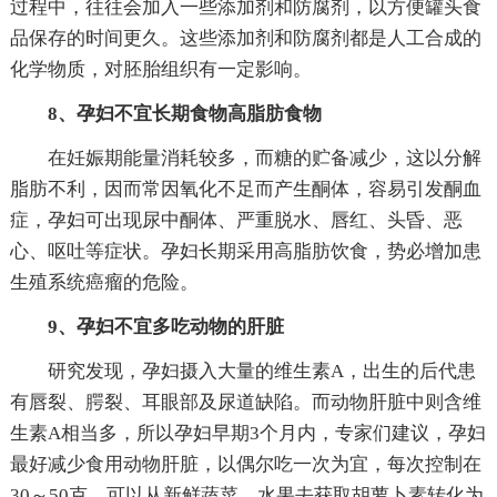
过程中，往往会加入一些添加剂和防腐剂，以方便罐头食
品保存的时间更久。这些添加剂和防腐剂都是人工合成的
化学物质，对胚胎组织有一定影响。
8、孕妇不宜长期食物高脂肪食物
在妊娠期能量消耗较多，而糖的贮备减少，这以分解
脂肪不利，因而常因氧化不足而产生酮体，容易引发酮血
症，孕妇可出现尿中酮体、严重脱水、唇红、头昏、恶
心、呕吐等症状。孕妇长期采用高脂肪饮食，势必增加患
生殖系统癌瘤的危险。
9、孕妇不宜多吃动物的肝脏
研究发现，孕妇摄入大量的维生素A，出生的后代患
有唇裂、腭裂、耳眼部及尿道缺陷。而动物肝脏中则含维
生素A相当多，所以孕妇早期3个月内，专家们建议，孕妇
最好减少食用动物肝脏，以偶尔吃一次为宜，每次控制在
30～50克。可以从新鲜蔬菜、水果去获取胡萝卜素转化为