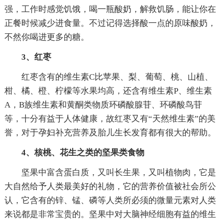
强，工作时感觉饥饿，喝一瓶酸奶，解救饥肠，能让你在
正餐时候减少进食量。不过记得选择酸一点的原味酸奶，
不然你喝进更多的糖。
3、红枣
红枣含有的维生素C比苹果、梨、葡萄、桃、山植、
柑、橘、橙、柠檬等水果均高，还含有维生素P、维生素
A，B族维生素和黄酮类物质环磷酸腺苷、环磷酸鸟苷
等，十分有益于人体健康，故红枣又有“天然维生素”的美
誉，对于孕妇补充营养及胎儿生长发育都有很大的帮助。
4、核桃、花生之类的坚果类食物
坚果中富含蛋白质，又叫长生果，又叫植物肉，它是
大自然给予人类最美好的礼物，它的营养价值被社会所公
认，它含有的锌、锰、磷等人类所必须的微量元素对人类
来说都是非常宝贵的。坚果中对大脑神经细胞有益的维生