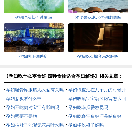
孕妇吃秋葵会过敏吗
罗汉果花泡水孕妇能喝吗
孕妇的正确睡姿
孕妇吃石榴容易水肿吗
【孕妇吃什么零食好 四种食物适合孕妇解馋】相关文章：
孕妇耻骨疼跟胎儿入盆有关吗
孕妇橄榄油在几个月的时候开
孕妇胎教看什么书
始用
孕妇吸氧宝宝动的厉害怎么回
孕妇不吃肉对宝宝有影响吗
事
孕妇吃南瓜爱放屁吗
孕妇照要不要拍
孕妇吃多宝鱼好还是鲈鱼好
孕妇拉肚子能喝无花果叶水吗
孕妇多吃橙子好吗