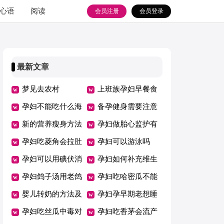
心语
阅读
会员注册
会员登录
最新文章
梦见去农村
上班族孕妇早餐食
孕妇不能吃什么海
谱大全
备孕健身需要注意
鲜
新的营养瘦身方法
什么
孕妇做胎心监护有
孕妇吃菱角会拉肚
什么作用
孕妇可以游泳吗
子吗
孕妇可以用碘伏消
孕妇如何补充维生
毒吗
孕妇鸽子汤用老鸽
素
孕妇吃哈密瓜不能
还是乳鸽
婴儿转奶的方法及
和什么一起吃
孕妇孕早期老想睡
注意事项
孕妇吃丝瓜中毒对
觉是怎么回事
孕妇吃香茅会流产