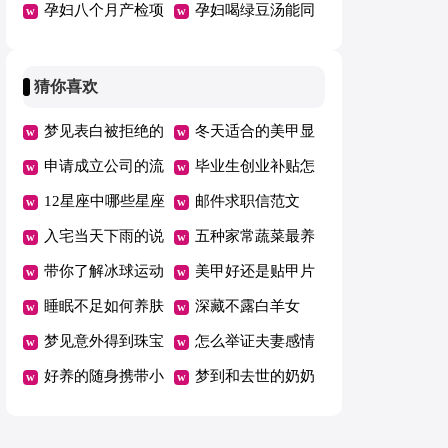
胎儿有影响吗
孕妇八个月产检项
吗
孕妇喝绿豆汤能同
目多少钱
时服用维生素吗
猜你喜欢
梦见表白被拒绝的
冬天适合的美甲显
人
申请成立公司的流
手白
毕业生创业补贴怎
程
12星座中哪些星座
么申请
邮件求职信范文
吵架最厉害
入宅当天下雨的说
五种家常蔬菜最养
法
带你了解冰球运动
胃
美甲好还是贴甲片
睡眠不足如何养肤
好
深藏不露白羊女
梦见意外得到珠宝
怎么举证夫妻感情
好养的随身携带小
破裂分居
梦到和去世的奶奶
宠物便宜
拥抱