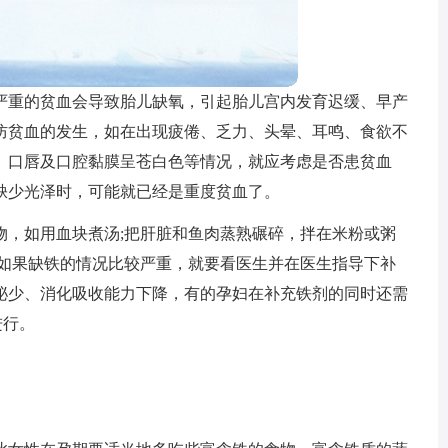
严重的贫血会导致胎儿缺氧，引起胎儿宫内发育迟缓、早产
防贫血的发生，如在出现疲倦、乏力、头晕、耳鸣、食欲不
、口唇及口腔黏膜呈苍白色等情况，就应考虑是否患贫血
缺少光泽时，可能就已经是重度贫血了。
物，如用血块煮汤;把肝脏和鱼肉蒸熟碾碎，拌在米粉或粥
。如果缺铁的情况比较严重，就要看医生并在医生指导下补
泌少、消化吸收能力下降，有的孕妇在补充铁剂的同时还需
进行。